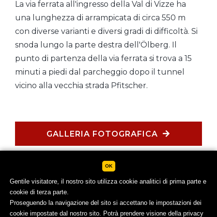
La via ferrata all'ingresso della Val di Vizze ha
una lunghezza di arrampicata di circa 550 m
con diverse varianti e diversi gradi di difficoltà. Si
snoda lungo la parte destra dell'Ölberg. Il
punto di partenza della via ferrata si trova a 15
minuti a piedi dal parcheggio dopo il tunnel
vicino alla vecchia strada Pfitscher.
GALLERIA FOTOGRAFICA
OK
Gentile visitatore, il nostro sito utilizza cookie analitici di prima parte e
cookie di terza parte.
Proseguendo la navigazione del sito si accettano le impostazioni dei
cookie impostate dal nostro sito. Potrà prendere visione della privacy