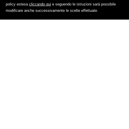
policy estesa
cliccando qui
e seguendo le istruzioni sarà possibile
modificare anche successivamente le scelte effettuate.
Chiama
Richiedi
Famiglia Weissteiner
Avenes 285,
39049 Val di Vizze, Italia - Alto Adige
Tel.
(+39) 349 4931883
Email:
info@ralserhof.it
Ralserhof – P.IVA: 01741750218