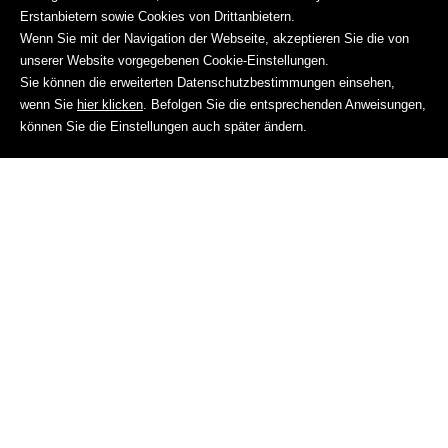
Erstanbietern sowie Cookies von Drittanbietern.
Wenn Sie mit der Navigation der Webseite, akzeptieren Sie die von
unserer Website vorgegebenen Cookie-Einstellungen.
Sie können die erweiterten Datenschutzbestimmungen einsehen,
wenn Sie
hier klicken
. Befolgen Sie die entsprechenden Anweisungen,
können Sie die Einstellungen auch später ändern.
Anrufen
Anfrage